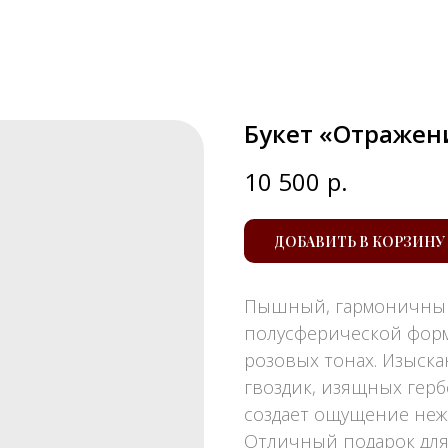
Букет «Отражен
10 500
р.
ДОБАВИТЬ В КОРЗИНУ
Пышный, гармоничный
полусферической фор
розовых тонах. Изыск
гвоздик, изящных гер
создает ощущение неж
Отличный подарок для