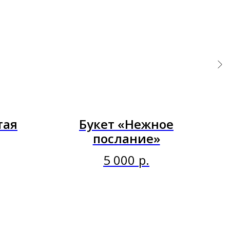
тая
Букет «Нежное
послание»
5 000
р.