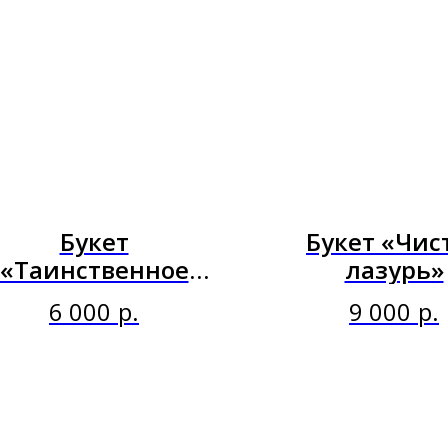
Букет
Букет «Чис
«Таинственное
лазурь»
очарование»
6 000
р.
9 000
р.