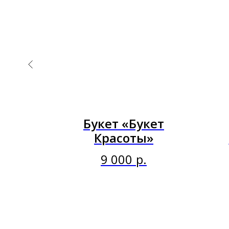
жный
Букет «Букет
»
Красоты»
9 000
р.