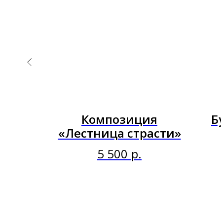
рез»
Композиция
Б
«Лестница страсти»
5 500
р.