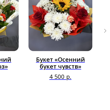
нний
Букет «Осенний
оз»
букет чувств»
4 500
р.