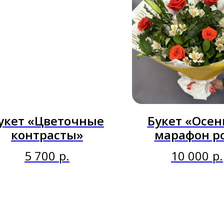
укет «Цветочные
Букет «Осе
контрасты»
марафон р
5 700
р.
10 000
р.